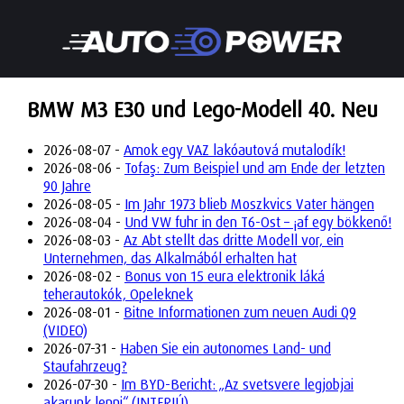
BMW M3 E30 und Lego-Modell 40. Neu
2026-08-07 -
Amok egy VAZ lakóautová mutalodík!
2026-08-06 -
Tofaş: Zum Beispiel und am Ende der letzten
90 Jahre
2026-08-05 -
Im Jahr 1973 blieb Moszkvics Vater hängen
2026-08-04 -
Und VW fuhr in den T6-Ost – ¡af egy bökkenő!
2026-08-03 -
Az Abt stellt das dritte Modell vor, ein
Unternehmen, das Alkalmából erhalten hat
2026-08-02 -
Bonus von 15 eura elektronik láká
teherautokók, Opeleknek
2026-08-01 -
Bitne Informationen zum neuen Audi Q9
(VIDEO)
2026-07-31 -
Haben Sie ein autonomes Land- und
Staufahrzeug?
2026-07-30 -
Im BYD-Bericht: „Az svetsvere legjobjai
akarunk lenni“ (INTERJÚ)