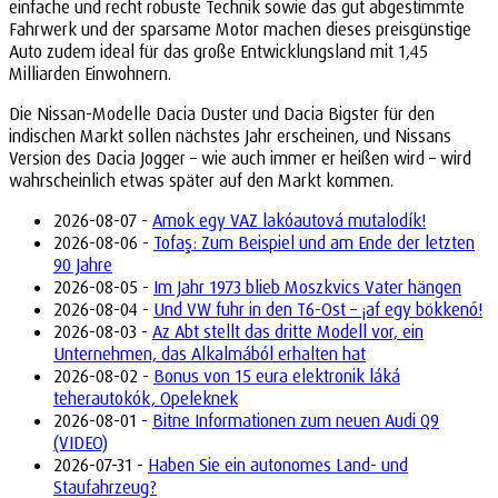
einfache und recht robuste Technik sowie das gut abgestimmte
Fahrwerk und der sparsame Motor machen dieses preisgünstige
Auto zudem ideal für das große Entwicklungsland mit 1,45
Milliarden Einwohnern.
Die Nissan-Modelle Dacia Duster und Dacia Bigster für den
indischen Markt sollen nächstes Jahr erscheinen, und Nissans
Version des Dacia Jogger – wie auch immer er heißen wird – wird
wahrscheinlich etwas später auf den Markt kommen.
2026-08-07 -
Amok egy VAZ lakóautová mutalodík!
2026-08-06 -
Tofaş: Zum Beispiel und am Ende der letzten
90 Jahre
2026-08-05 -
Im Jahr 1973 blieb Moszkvics Vater hängen
2026-08-04 -
Und VW fuhr in den T6-Ost – ¡af egy bökkenő!
2026-08-03 -
Az Abt stellt das dritte Modell vor, ein
Unternehmen, das Alkalmából erhalten hat
2026-08-02 -
Bonus von 15 eura elektronik láká
teherautokók, Opeleknek
2026-08-01 -
Bitne Informationen zum neuen Audi Q9
(VIDEO)
2026-07-31 -
Haben Sie ein autonomes Land- und
Staufahrzeug?