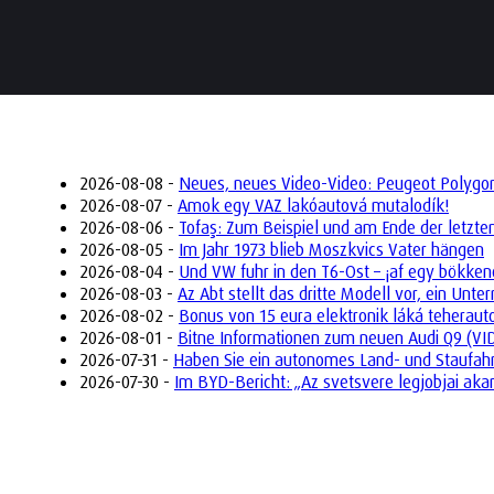
2026-08-08 -
Neues, neues Video-Video: Peugeot Polygon 
2026-08-07 -
Amok egy VAZ lakóautová mutalodík!
2026-08-06 -
Tofaş: Zum Beispiel und am Ende der letzte
2026-08-05 -
Im Jahr 1973 blieb Moszkvics Vater hängen
2026-08-04 -
Und VW fuhr in den T6-Ost – ¡af egy bökken
2026-08-03 -
Az Abt stellt das dritte Modell vor, ein Un
2026-08-02 -
Bonus von 15 eura elektronik láká teherau
2026-08-01 -
Bitne Informationen zum neuen Audi Q9 (VI
2026-07-31 -
Haben Sie ein autonomes Land- und Staufah
2026-07-30 -
Im BYD-Bericht: „Az svetsvere legjobjai aka