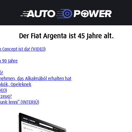
Der Fiat Argenta ist 45 Jahre alt.
Concept ist da! (VIDEO)
n 90 Jahre
ő!
ternehmen, das Alkalmából erhalten hat
tokók, Opeleknek
DEO)
rzeug?
runk lenni“ (INTERJÚ)