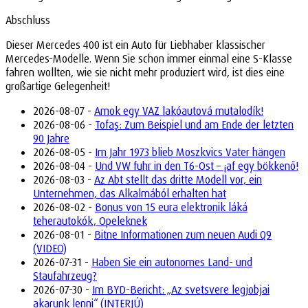
Abschluss
Dieser Mercedes 400 ist ein Auto für Liebhaber klassischer
Mercedes-Modelle. Wenn Sie schon immer einmal eine S-Klasse
fahren wollten, wie sie nicht mehr produziert wird, ist dies eine
großartige Gelegenheit!
2026-08-07 -
Amok egy VAZ lakóautová mutalodík!
2026-08-06 -
Tofaş: Zum Beispiel und am Ende der letzten
90 Jahre
2026-08-05 -
Im Jahr 1973 blieb Moszkvics Vater hängen
2026-08-04 -
Und VW fuhr in den T6-Ost – ¡af egy bökkenő!
2026-08-03 -
Az Abt stellt das dritte Modell vor, ein
Unternehmen, das Alkalmából erhalten hat
2026-08-02 -
Bonus von 15 eura elektronik láká
teherautokók, Opeleknek
2026-08-01 -
Bitne Informationen zum neuen Audi Q9
(VIDEO)
2026-07-31 -
Haben Sie ein autonomes Land- und
Staufahrzeug?
2026-07-30 -
Im BYD-Bericht: „Az svetsvere legjobjai
akarunk lenni“ (INTERJÚ)