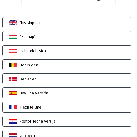
This ship can
Ez a hajó
Es handelt sich
Het is een
Det er en
Hay una versión
Il existe une
Postoji jedna verzija
Er is een