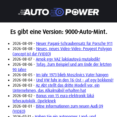
Es gibt eine Version: 9000-Auto-Mint.
2026-08-09 -
Neuer Pagani-Schraubensatz für Porsche 911
2026-08-08 -
Neues, neues Video-Video: Peugeot Polygon
Concept ist da! (VIDEO)
2026-08-07 -
Amok egy VAZ lakóautová mutalodík!
2026-08-06 -
Tofaş: Zum Beispiel und am Ende der letzten
90 Jahre
2026-08-05 -
Im Jahr 1973 blieb Moszkvics Vater hängen
2026-08-04 -
Und VW fuhr in den T6-Ost – ¡af egy bökkenő!
2026-08-03 -
Az Abt stellt das dritte Modell vor, ein
Unternehmen, das Alkalmából erhalten hat
2026-08-02 -
Bonus von 15 eura elektronik láká
teherautokók, Opeleknek
2026-08-01 -
Bitne Informationen zum neuen Audi Q9
(VIDEO)
2026-07-31 -
Haben Sie ein autonomes Land- und