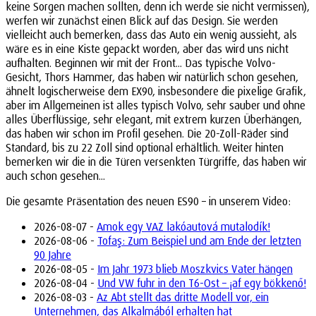
keine Sorgen machen sollten, denn ich werde sie nicht vermissen),
werfen wir zunächst einen Blick auf das Design. Sie werden
vielleicht auch bemerken, dass das Auto ein wenig aussieht, als
wäre es in eine Kiste gepackt worden, aber das wird uns nicht
aufhalten. Beginnen wir mit der Front... Das typische Volvo-
Gesicht, Thors Hammer, das haben wir natürlich schon gesehen,
ähnelt logischerweise dem EX90, insbesondere die pixelige Grafik,
aber im Allgemeinen ist alles typisch Volvo, sehr sauber und ohne
alles Überflüssige, sehr elegant, mit extrem kurzen Überhängen,
das haben wir schon im Profil gesehen. Die 20-Zoll-Räder sind
Standard, bis zu 22 Zoll sind optional erhältlich. Weiter hinten
bemerken wir die in die Türen versenkten Türgriffe, das haben wir
auch schon gesehen...
Die gesamte Präsentation des neuen ES90 – in unserem Video:
2026-08-07 -
Amok egy VAZ lakóautová mutalodík!
2026-08-06 -
Tofaş: Zum Beispiel und am Ende der letzten
90 Jahre
2026-08-05 -
Im Jahr 1973 blieb Moszkvics Vater hängen
2026-08-04 -
Und VW fuhr in den T6-Ost – ¡af egy bökkenő!
2026-08-03 -
Az Abt stellt das dritte Modell vor, ein
Unternehmen, das Alkalmából erhalten hat