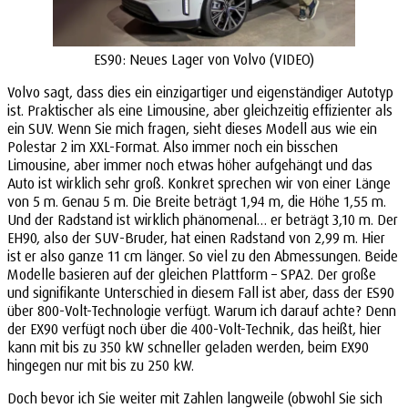
ES90: Neues Lager von Volvo (VIDEO)
Volvo sagt, dass dies ein einzigartiger und eigenständiger Autotyp
ist. Praktischer als eine Limousine, aber gleichzeitig effizienter als
ein SUV. Wenn Sie mich fragen, sieht dieses Modell aus wie ein
Polestar 2 im XXL-Format. Also immer noch ein bisschen
Limousine, aber immer noch etwas höher aufgehängt und das
Auto ist wirklich sehr groß. Konkret sprechen wir von einer Länge
von 5 m. Genau 5 m. Die Breite beträgt 1,94 m, die Höhe 1,55 m.
Und der Radstand ist wirklich phänomenal… er beträgt 3,10 m. Der
EH90, also der SUV-Bruder, hat einen Radstand von 2,99 m. Hier
ist er also ganze 11 cm länger. So viel zu den Abmessungen. Beide
Modelle basieren auf der gleichen Plattform – SPA2. Der große
und signifikante Unterschied in diesem Fall ist aber, dass der ES90
über 800-Volt-Technologie verfügt. Warum ich darauf achte? Denn
der EX90 verfügt noch über die 400-Volt-Technik, das heißt, hier
kann mit bis zu 350 kW schneller geladen werden, beim EX90
hingegen nur mit bis zu 250 kW.
Doch bevor ich Sie weiter mit Zahlen langweile (obwohl Sie sich