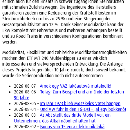
er sich auch für den Einsatz in schwer zugänglichen Steinbrüchen
mit schmalen Zufahrtswegen. Die Ingenieure des Herstellers
garantieren zudem eine Reduzierung der Kraftstoffkosten im
Steinbruchbetrieb um bis zu 25 % und eine Steigerung der
Gesamtproduktivität um 12 %. Dank seiner Modularität kann der
Lkw komplett mit Fahrerhaus und mehreren Anhängern bestellt
und zu Road Trains in verschiedenen Konfigurationen kombiniert
werden.
Modularität, Flexibilität und zahlreiche Modifikationsmöglichkeiten
machen den ETF MT-240 Muldenkipper zu einer wirklich
interessanten und vielversprechenden Entwicklung. Die Anfänge
dieses Projekts liegen über 10 Jahre zurück, doch soweit bekannt,
wurde die Serienproduktion noch nicht aufgenommen.
2026-08-07 -
Amok egy VAZ lakóautová mutalodík!
2026-08-06 -
Tofaş: Zum Beispiel und am Ende der letzten
90 Jahre
2026-08-05 -
Im Jahr 1973 blieb Moszkvics Vater hängen
2026-08-04 -
Und VW fuhr in den T6-Ost – ¡af egy bökkenő!
2026-08-03 -
Az Abt stellt das dritte Modell vor, ein
Unternehmen, das Alkalmából erhalten hat
2026-08-02 -
Bonus von 15 eura elektronik láká