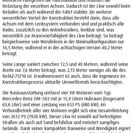
Belastung der einzelnen Achsen. Dadurch ist der Lkw sowohl beim
Beladen als auch während der Fahrt stabiler. Ein weiterer
wesentlicher Vorteil der Konstruktion besteht darin, dass alle
Achsen mit dem Lenksystem verbunden sind und praktisch alle
Räder, zusätzlich zu den Antriebsrädern, lenkbar sind, was
wesentlich zur Manövrierfähigkeit des Lkw beiträgt: So beträgt
beispielsweise sein Wendekreis in der Minimalkonfiguration nur
14,5 Meter, während er in der achtachsigen Version 40,2 Meter
beträgt.
Seine Länge variiert zwischen 12,5 und 40 Metern, während seine
Breite nur 7,6 Meter beträgt, was 2,15 Meter weniger als die des
BelAZ-75710 ist. Erwähnenswert ist auch, dass die Ingenieure im
Konstruktionsprozess aktuelle Umwelttrends berücksichtigten.
Die Basisausstattung umfasst vier V8-Motoren vom Typ
Mercedes-Benz OM-502 mit je 15,9 Litern Hubraum (insgesamt
63,6 Liter) und einer Leistung von 653 PS (480 kW). Im
Verbundbetrieb aller vier Motoren ergibt sich eine Gesamtleistung
von 2612 PS (1920 kW). Dieser Lkw ist sowohl auf befestigten
Straßen als auch auf Sand befahrbar und meistert sumpfiges
Gelände. Dank seiner kompakten Bauweise und Wendigkeit eignet