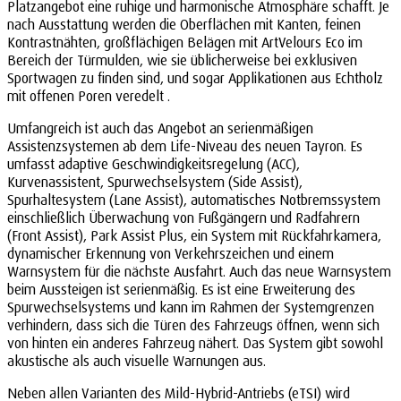
Platzangebot eine ruhige und harmonische Atmosphäre schafft. Je
nach Ausstattung werden die Oberflächen mit Kanten, feinen
Kontrastnähten, großflächigen Belägen mit ArtVelours Eco im
Bereich der Türmulden, wie sie üblicherweise bei exklusiven
Sportwagen zu finden sind, und sogar Applikationen aus Echtholz
mit offenen Poren veredelt .
Umfangreich ist auch das Angebot an serienmäßigen
Assistenzsystemen ab dem Life-Niveau des neuen Tayron. Es
umfasst adaptive Geschwindigkeitsregelung (ACC),
Kurvenassistent, Spurwechselsystem (Side Assist),
Spurhaltesystem (Lane Assist), automatisches Notbremssystem
einschließlich Überwachung von Fußgängern und Radfahrern
(Front Assist), Park Assist Plus, ein System mit Rückfahrkamera,
dynamischer Erkennung von Verkehrszeichen und einem
Warnsystem für die nächste Ausfahrt. Auch das neue Warnsystem
beim Aussteigen ist serienmäßig. Es ist eine Erweiterung des
Spurwechselsystems und kann im Rahmen der Systemgrenzen
verhindern, dass sich die Türen des Fahrzeugs öffnen, wenn sich
von hinten ein anderes Fahrzeug nähert. Das System gibt sowohl
akustische als auch visuelle Warnungen aus.
Neben allen Varianten des Mild-Hybrid-Antriebs (eTSI) wird