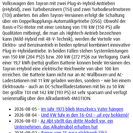
Volkswagen den Tayron mit zwei Plug-in-Hybrid-Antrieben
(eHybrid), zwei Turbobenzinern (TSI) und zwei Turbodieselmotoren
(TDI) anbieten. Bei allen Tayron-Versionen erfolgt die Schaltung
über ein Doppelkupplungs-Automatikgetriebe (DSG). Obwohl der
Basis-eTSI-Motor mit einer Leistung von 110 kW (150 PS) alle
Qualitäten mitbringt, die man als Hightech-Antrieb bezeichnen
kann (Mild-Hybrid mit 48-V-Technik), werden die Vorteile von
Elektro- und Benzinantrieb in beiden optimal kombiniert innovative
Plug-in-Hybridantriebe. In beiden Fällen stehen Systemleistungen
von 150 kW (204 PS)5 bzw. 200 kW (272 PS)6 zur Verfügung. Dank
einer 19,7 kWh (netto) großen Batterie können beide Versionen des
Tayron eHybrid eine elektrische Reichweite von über 100 km
erreichen. Die Batterie kann nicht nur an AC-Wallboxen und AC-
Ladestationen mit 11 kW geladen werden, sondern – wie bei einem
Elektroauto – auch an DC-Schnellladestationen mit bis zu 50 kW.
Der größte TDI mit 142 kW (193 PS) ist sehr sparsam und verfügt
serienmäßig über den Allradantrieb 4MOTION.
2026-08-05 -
Im Jahr 1973 blieb Moszkvics Vater hängen
2026-08-04 -
Und VW fuhr in den T6-Ost – ¡af egy bökkenő!
2026-08-03 -
Az Abt stellt das dritte Modell vor, ein
Unternehmen, das Alkalmából erhalten hat
2026-08-02 -
Bonus von 15 eura elektronik láká