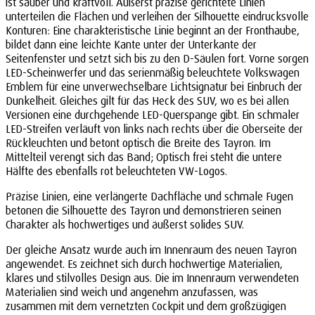
ist sauber und kraftvoll. Äußerst präzise gerichtete Linien
unterteilen die Flächen und verleihen der Silhouette eindrucksvolle
Konturen: Eine charakteristische Linie beginnt an der Fronthaube,
bildet dann eine leichte Kante unter der Unterkante der
Seitenfenster und setzt sich bis zu den D-Säulen fort. Vorne sorgen
LED-Scheinwerfer und das serienmäßig beleuchtete Volkswagen
Emblem für eine unverwechselbare Lichtsignatur bei Einbruch der
Dunkelheit. Gleiches gilt für das Heck des SUV, wo es bei allen
Versionen eine durchgehende LED-Querspange gibt. Ein schmaler
LED-Streifen verläuft von links nach rechts über die Oberseite der
Rückleuchten und betont optisch die Breite des Tayron. Im
Mittelteil verengt sich das Band; Optisch frei steht die untere
Hälfte des ebenfalls rot beleuchteten VW-Logos.
Präzise Linien, eine verlängerte Dachfläche und schmale Fugen
betonen die Silhouette des Tayron und demonstrieren seinen
Charakter als hochwertiges und äußerst solides SUV.
Der gleiche Ansatz wurde auch im Innenraum des neuen Tayron
angewendet. Es zeichnet sich durch hochwertige Materialien,
klares und stilvolles Design aus. Die im Innenraum verwendeten
Materialien sind weich und angenehm anzufassen, was
zusammen mit dem vernetzten Cockpit und dem großzügigen