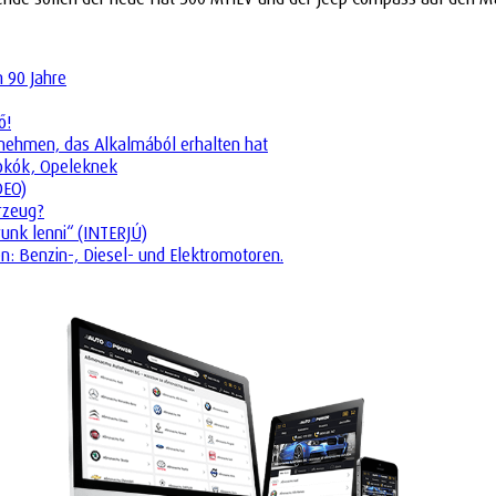
n 90 Jahre
ő!
ternehmen, das Alkalmából erhalten hat
tokók, Opeleknek
DEO)
rzeug?
runk lenni“ (INTERJÚ)
n: Benzin-, Diesel- und Elektromotoren.