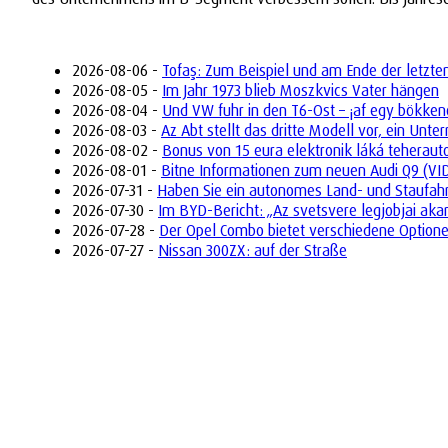
2026-08-06 -
Tofaş: Zum Beispiel und am Ende der letzte
2026-08-05 -
Im Jahr 1973 blieb Moszkvics Vater hängen
2026-08-04 -
Und VW fuhr in den T6-Ost – ¡af egy bökken
2026-08-03 -
Az Abt stellt das dritte Modell vor, ein Un
2026-08-02 -
Bonus von 15 eura elektronik láká teherau
2026-08-01 -
Bitne Informationen zum neuen Audi Q9 (VI
2026-07-31 -
Haben Sie ein autonomes Land- und Staufah
2026-07-30 -
Im BYD-Bericht: „Az svetsvere legjobjai aka
2026-07-28 -
Der Opel Combo bietet verschiedene Optione
2026-07-27 -
Nissan 300ZX: auf der Straße