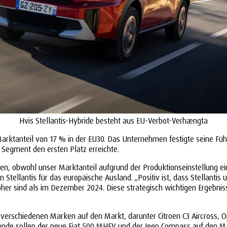
Hvis Stellantis-Hybride besteht aus EU-Verbot-Verhængta
Marktanteil von 17 % in der EU30. Das Unternehmen festigte seine Füh
 Segment den ersten Platz erreichte.
en, obwohl unser Marktanteil aufgrund der Produktionseinstellung ein
n Stellantis für das europäische Ausland. „Positiv ist, dass Stellant
her sind als im Dezember 2024. Diese strategisch wichtigen Ergebnis
 verschiedenen Marken auf den Markt, darunter Citroen C3 Aircross, O
ende sollen der neue Fiat 500 MHEV und der Jeep Compass auf den 