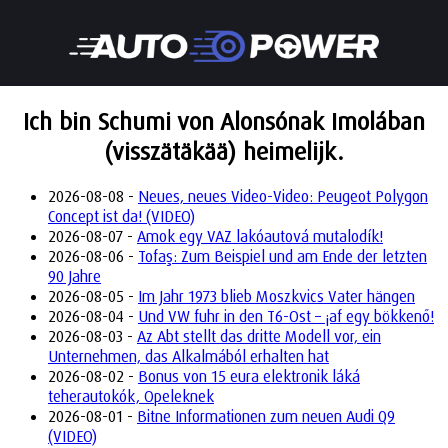
Ich bin Schumi von Alonsónak Imolában
(visszätäkää) heimelijk.
2026-08-08 -
Neues, neues Video-Video: Peugeot Polygon
Concept ist da! (VIDEO)
2026-08-07 -
Amok egy VAZ lakóautová mutalodík!
2026-08-06 -
Tofaş: Zum Beispiel und am Ende der letzten
90 Jahre
2026-08-05 -
Im Jahr 1973 blieb Moszkvics Vater hängen
2026-08-04 -
Und VW fuhr in den T6-Ost – ¡af egy bökkenő!
2026-08-03 -
Az Abt stellt das dritte Modell vor, ein
Unternehmen, das Alkalmából erhalten hat
2026-08-02 -
Bonus von 15 eura elektronik láká
teherautokók, Opeleknek
2026-08-01 -
Bitne Informationen zum neuen Audi Q9
(VIDEO)