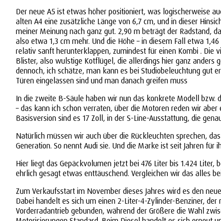
Der neue A5 ist etwas höher positioniert, was logischerweise au
alten A4 eine zusätzliche Länge von 6,7 cm, und in dieser Hinsic
meiner Meinung nach ganz gut. 2,90 m beträgt der Radstand, das 
also etwa 1,3 cm mehr. Und die Höhe – in diesem Fall etwa 1,46
relativ sanft herunterklappen, zumindest für einen Kombi . Die v
Blister, also wulstige Kotflügel, die allerdings hier ganz anders
dennoch, ich schätze, man kann es bei Studiobeleuchtung gut erke
Türen eingelassen sind und man danach greifen muss
In die zweite B-Säule haben wir nun das konkrete Modell bzw. die
– das kann ich schon verraten, über die Motoren reden wir aber 
Basisversion sind es 17 Zoll, in der S-Line-Ausstattung, die gena
Natürlich müssen wir auch über die Rückleuchten sprechen, das
Generation. So nennt Audi sie. Und die Marke ist seit Jahren fü
Hier liegt das Gepäckvolumen jetzt bei 476 Liter bis 1.424 Liter,
ehrlich gesagt etwas enttäuschend. Vergleichen wir das alles be
Zum Verkaufsstart im November dieses Jahres wird es den neuen 
Dabei handelt es sich um einen 2-Liter-4-Zylinder-Benziner, der
Vorderradantrieb gebunden, während der Größere die Wahl zwische
Motorisierungen Standard. Beim Diesel handelt es sich erneut um