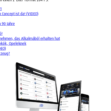
11
Concept ist da! (VIDEO)
n 90 Jahre
ő!
ternehmen, das Alkalmából erhalten hat
tokók, Opeleknek
DEO)
rzeug?