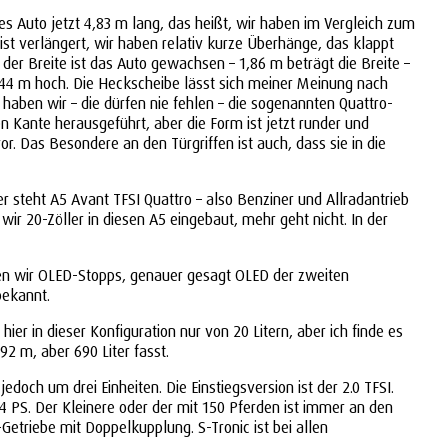
s Auto jetzt 4,83 m lang, das heißt, wir haben im Vergleich zum
ist verlängert, wir haben relativ kurze Überhänge, das klappt
der Breite ist das Auto gewachsen – 1,86 m beträgt die Breite –
1,44 m hoch. Die Heckscheibe lässt sich meiner Meinung nach
 haben wir – die dürfen nie fehlen – die sogenannten Quattro-
fen Kante herausgeführt, aber die Form ist jetzt runder und
r. Das Besondere an den Türgriffen ist auch, dass sie in die
er steht A5 Avant TFSI Quattro – also Benziner und Allradantrieb
ir 20-Zöller in diesen A5 eingebaut, mehr geht nicht. In der
ben wir OLED-Stopps, genauer gesagt OLED der zweiten
bekannt.
ier in dieser Konfiguration nur von 20 Litern, aber ich finde es
2 m, aber 690 Liter fasst.
ch um drei Einheiten. Die Einstiegsversion ist der 2.0 TFSI.
04 PS. Der Kleinere oder der mit 150 Pferden ist immer an den
etriebe mit Doppelkupplung. S-Tronic ist bei allen