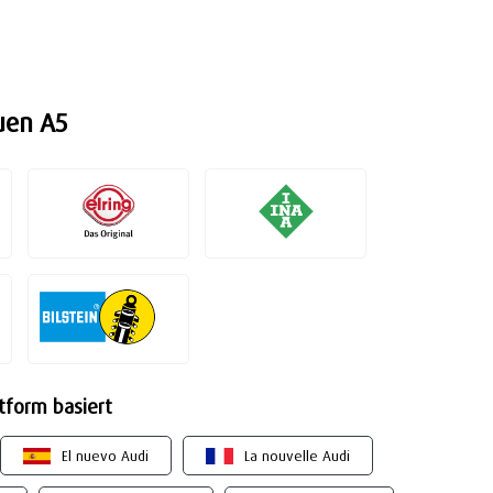
uen A5
ttform basiert
El nuevo Audi
La nouvelle Audi