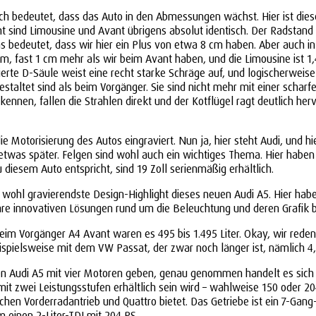
ch bedeutet, dass das Auto in den Abmessungen wächst. Hier ist diese
ht sind Limousine und Avant übrigens absolut identisch. Der Radstand 
bedeutet, dass wir hier ein Plus von etwa 8 cm haben. Aber auch in 
 m, fast 1 cm mehr als wir beim Avant haben, und die Limousine ist 
ierte D-Säule weist eine recht starke Schräge auf, und logischerweise
 gestaltet sind als beim Vorgänger. Sie sind nicht mehr mit einer schar
nnen, fallen die Strahlen direkt und der Kotflügel ragt deutlich hervo
 Motorisierung des Autos eingraviert. Nun ja, hier steht Audi, und hi
etwas später. Felgen sind wohl auch ein wichtiges Thema. Hier haben w
u diesem Auto entspricht, sind 19 Zoll serienmäßig erhältlich.
 wohl gravierendste Design-Highlight dieses neuen Audi A5. Hier ha
r ihre innovativen Lösungen rund um die Beleuchtung und deren Grafik 
 beim Vorgänger A4 Avant waren es 495 bis 1.495 Liter. Okay, wir reden h
ispielsweise mit dem VW Passat, der zwar noch länger ist, nämlich 4,9
Audi A5 mit vier Motoren geben, genau genommen handelt es sich jedo
 mit zwei Leistungsstufen erhältlich sein wird – wahlweise 150 oder 2
n Vorderradantrieb und Quattro bietet. Das Getriebe ist ein 7-Gang-G
 einen 2-Liter-TDI mit 204 PS.