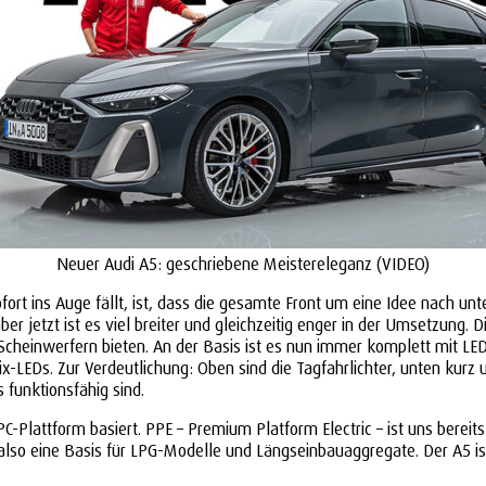
Neuer Audi A5: geschriebene Meistereleganz (VIDEO)
rt ins Auge fällt, ist, dass die gesamte Front um eine Idee nach unte
 aber jetzt ist es viel breiter und gleichzeitig enger in der Umsetzung.
cheinwerfern bieten. An der Basis ist es nun immer komplett mit LED-
rix-LEDs. Zur Verdeutlichung: Oben sind die Tagfahrlichter, unten kurz u
 funktionsfähig sind.
C-Plattform basiert. PPE – Premium Platform Electric – ist uns bereits
also eine Basis für LPG-Modelle und Längseinbauaggregate. Der A5 ist d