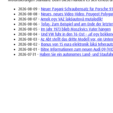
2026-08-09 -
Neuer Pagani-Schraubensatz für Porsche 9
2026-08-08 -
Neues, neues Video-Video: Peugeot Polygon 
2026-08-07 -
Amok egy VAZ lakóautová mutalodík!
2026-08-06 -
Tofaş: Zum Beispiel und am Ende der letzte
2026-08-05 -
Im Jahr 1973 blieb Moszkvics Vater hängen
2026-08-04 -
Und VW fuhr in den T6-Ost – ¡af egy bökken
2026-08-03 -
Az Abt stellt das dritte Modell vor, ein Un
2026-08-02 -
Bonus von 15 eura elektronik láká teherau
2026-08-01 -
Bitne Informationen zum neuen Audi Q9 (VI
2026-07-31 -
Haben Sie ein autonomes Land- und Staufah