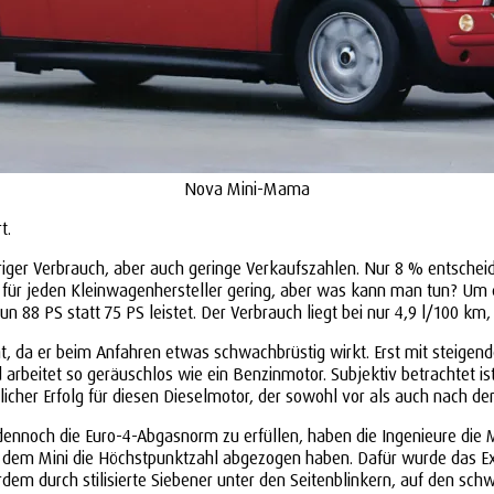
Nova Mini-Mama
t.
driger Verbrauch, aber auch geringe Verkaufszahlen. Nur 8 % entscheid
st für jeden Kleinwagenhersteller gering, aber was kann man tun? Um 
8 PS statt 75 PS leistet. Der Verbrauch liegt bei nur 4,9 l/100 km, u
t, da er beim Anfahren etwas schwachbrüstig wirkt. Erst mit steige
d arbeitet so geräuschlos wie ein Benzinmotor. Subjektiv betrachtet is
htlicher Erfolg für diesen Dieselmotor, der sowohl vor als auch nach 
ennoch die Euro-4-Abgasnorm zu erfüllen, haben die Ingenieure die 
wir dem Mini die Höchstpunktzahl abgezogen haben. Dafür wurde das Ex
em durch stilisierte Siebener unter den Seitenblinkern, auf den schw