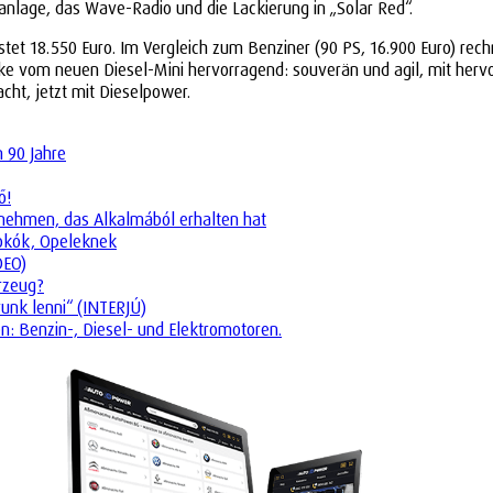
nlage, das Wave-Radio und die Lackierung in „Solar Red“.
t 18.550 Euro. Im Vergleich zum Benziner (90 PS, 16.900 Euro) rechne
cke vom neuen Diesel-Mini hervorragend: souverän und agil, mit herv
cht, jetzt mit Dieselpower.
n 90 Jahre
ő!
ternehmen, das Alkalmából erhalten hat
tokók, Opeleknek
DEO)
rzeug?
runk lenni“ (INTERJÚ)
n: Benzin-, Diesel- und Elektromotoren.