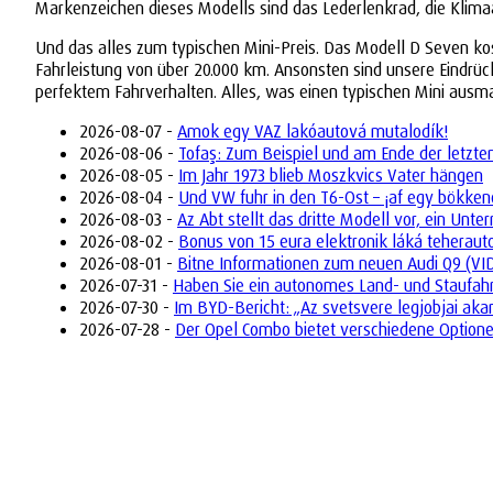
Markenzeichen dieses Modells sind das Lederlenkrad, die Klimaa
Und das alles zum typischen Mini-Preis. Das Modell D Seven koste
Fahrleistung von über 20.000 km. Ansonsten sind unsere Eindrü
perfektem Fahrverhalten. Alles, was einen typischen Mini ausma
2026-08-07 -
Amok egy VAZ lakóautová mutalodík!
2026-08-06 -
Tofaş: Zum Beispiel und am Ende der letzte
2026-08-05 -
Im Jahr 1973 blieb Moszkvics Vater hängen
2026-08-04 -
Und VW fuhr in den T6-Ost – ¡af egy bökken
2026-08-03 -
Az Abt stellt das dritte Modell vor, ein Un
2026-08-02 -
Bonus von 15 eura elektronik láká teherau
2026-08-01 -
Bitne Informationen zum neuen Audi Q9 (VI
2026-07-31 -
Haben Sie ein autonomes Land- und Staufah
2026-07-30 -
Im BYD-Bericht: „Az svetsvere legjobjai aka
2026-07-28 -
Der Opel Combo bietet verschiedene Optione