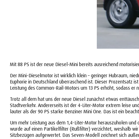
Mit 88 PS ist der neue Diesel-Mini bereits ausreichend motorisier
Der Mini-Dieselmotor ist wirklich klein – geringer Hubraum, nie
Euphorie in Deutschland überraschend ist. Dieser Prozentsatz i
Leistung des Common-Rail-Motors um 13 PS erhöht, sodass er nun 8
Trotz all dem hat uns der neue Diesel zunächst etwas enttäusch
Stadtverkehr. Andererseits ist der 4-Liter-Motor extrem leise un
lauter als der 90 PS starke Benziner Mini One. Das ist ein beac
Um mehr Leistung aus dem 1,4-Liter-Motor herauszuholen und d
wurde auf einen Partikelfilter (Rußfilter) verzichtet, weshalb 
Sitzbezügen aufgewertet. Das Seven-Modell zeichnet sich außerd