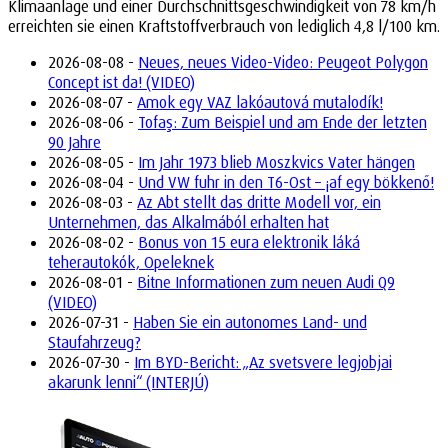
Klimaanlage und einer Durchschnittsgeschwindigkeit von 78 km/h
erreichten sie einen Kraftstoffverbrauch von lediglich 4,8 l/100 km.
2026-08-08 -
Neues, neues Video-Video: Peugeot Polygon
Concept ist da! (VIDEO)
2026-08-07 -
Amok egy VAZ lakóautová mutalodík!
2026-08-06 -
Tofaş: Zum Beispiel und am Ende der letzten
90 Jahre
2026-08-05 -
Im Jahr 1973 blieb Moszkvics Vater hängen
2026-08-04 -
Und VW fuhr in den T6-Ost – ¡af egy bökkenő!
2026-08-03 -
Az Abt stellt das dritte Modell vor, ein
Unternehmen, das Alkalmából erhalten hat
2026-08-02 -
Bonus von 15 eura elektronik láká
teherautokók, Opeleknek
2026-08-01 -
Bitne Informationen zum neuen Audi Q9
(VIDEO)
2026-07-31 -
Haben Sie ein autonomes Land- und
Staufahrzeug?
2026-07-30 -
Im BYD-Bericht: „Az svetsvere legjobjai
akarunk lenni“ (INTERJÚ)