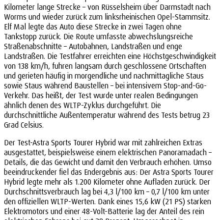
Kilometer lange Strecke – von Rüsselsheim über Darmstadt nach
Worms und wieder zurück zum linksrheinischen Opel-Stammsitz.
Elf Mal legte das Auto diese Strecke in zwei Tagen ohne
Tankstopp zurück. Die Route umfasste abwechslungsreiche
Straßenabschnitte – Autobahnen, Landstraßen und enge
Landstraßen. Die Testfahrer erreichten eine Höchstgeschwindigkeit
von 138 km/h, fuhren langsam durch geschlossene Ortschaften
und gerieten häufig in morgendliche und nachmittagliche Staus
sowie Staus während Baustellen – bei intensivem Stop-and-Go-
Verkehr. Das heißt, der Test wurde unter realen Bedingungen
ähnlich denen des WLTP-Zyklus durchgeführt. Die
durchschnittliche Außentemperatur während des Tests betrug 23
Grad Celsius.
Der Test-Astra Sports Tourer Hybrid war mit zahlreichen Extras
ausgestattet, beispielsweise einem elektrischen Panoramadach –
Details, die das Gewicht und damit den Verbrauch erhöhen. Umso
beeindruckender fiel das Endergebnis aus: Der Astra Sports Tourer
Hybrid legte mehr als 1.200 Kilometer ohne Aufladen zurück. Der
Durchschnittsverbrauch lag bei 4,3 l/100 km – 0,7 l/100 km unter
den offiziellen WLTP-Werten. Dank eines 15,6 kW (21 PS) starken
Elektromotors und einer 48-Volt-Batterie lag der Anteil des rein