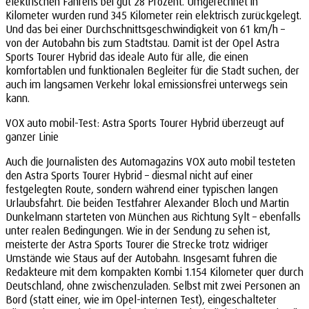
elektrischen Fahrens bei gut 28 Prozent. Umgerechnet in
Kilometer wurden rund 345 Kilometer rein elektrisch zurückgelegt.
Und das bei einer Durchschnittsgeschwindigkeit von 61 km/h –
von der Autobahn bis zum Stadtstau. Damit ist der Opel Astra
Sports Tourer Hybrid das ideale Auto für alle, die einen
komfortablen und funktionalen Begleiter für die Stadt suchen, der
auch im langsamen Verkehr lokal emissionsfrei unterwegs sein
kann.
VOX auto mobil-Test: Astra Sports Tourer Hybrid überzeugt auf
ganzer Linie
Auch die Journalisten des Automagazins VOX auto mobil testeten
den Astra Sports Tourer Hybrid – diesmal nicht auf einer
festgelegten Route, sondern während einer typischen langen
Urlaubsfahrt. Die beiden Testfahrer Alexander Bloch und Martin
Dunkelmann starteten von München aus Richtung Sylt – ebenfalls
unter realen Bedingungen. Wie in der Sendung zu sehen ist,
meisterte der Astra Sports Tourer die Strecke trotz widriger
Umstände wie Staus auf der Autobahn. Insgesamt fuhren die
Redakteure mit dem kompakten Kombi 1.154 Kilometer quer durch
Deutschland, ohne zwischenzuladen. Selbst mit zwei Personen an
Bord (statt einer, wie im Opel-internen Test), eingeschalteter