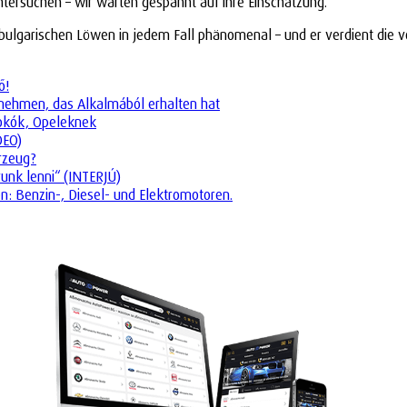
untersuchen – wir warten gespannt auf ihre Einschätzung.
bulgarischen Löwen in jedem Fall phänomenal – und er verdient die vo
ő!
ternehmen, das Alkalmából erhalten hat
tokók, Opeleknek
DEO)
rzeug?
runk lenni“ (INTERJÚ)
n: Benzin-, Diesel- und Elektromotoren.