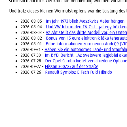
schließlich auch ins Ziel kam. Die Rennleitung wird den Vorfall 
Und trotz dieses kleinen Wermutstropfens war die Leistung des 
2026-08-05 -
Im Jahr 1973 blieb Moszkvics Vater hängen
2026-08-04 -
Und VW fuhr in den T6-Ost – ¡af egy bökken
2026-08-03 -
Az Abt stellt das dritte Modell vor, ein Un
2026-08-02 -
Bonus von 15 eura elektronik láká teherau
2026-08-01 -
Bitne Informationen zum neuen Audi Q9 (VI
2026-07-31 -
Haben Sie ein autonomes Land- und Staufah
2026-07-30 -
Im BYD-Bericht: „Az svetsvere legjobjai aka
2026-07-28 -
Der Opel Combo bietet verschiedene Optione
2026-07-27 -
Nissan 300ZX: auf der Straße
2026-07-26 -
Renault Symbioz E-Tech Fuld Híbrido