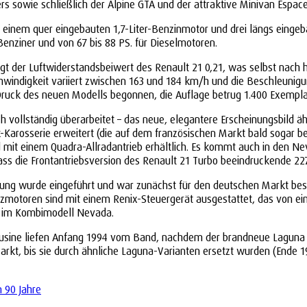
rs sowie schließlich der Alpine GTA und der attraktive Minivan Espace
einem quer eingebauten 1,7-Liter-Benzinmotor und drei längs eingeb
 Benziner und von 67 bis 88 PS. für Dieselmotoren.
gt der Luftwiderstandsbeiwert des Renault 21 0,21, was selbst nach 
windigkeit variiert zwischen 163 und 184 km/h und die Beschleunigu
uck des neuen Modells begonnen, die Auflage betrug 1.400 Exempla
h vollständig überarbeitet – das neue, elegantere Erscheinungsbild äh
Karosserie erweitert (die auf dem französischen Markt bald sogar bel
nd mit einem Quadra-Allradantrieb erhältlich. Es kommt auch in den Ne
 dass die Frontantriebsversion des Renault 21 Turbo beeindruckende 22
ritzung wurde eingeführt und war zunächst für den deutschen Markt be
ritzmotoren sind mit einem Renix-Steuergerät ausgestattet, das von e
ich im Kombimodell Nevada.
mousine liefen Anfang 1994 vom Band, nachdem der brandneue Laguna
rkt, bis sie durch ähnliche Laguna-Varianten ersetzt wurden (Ende 1
n 90 Jahre