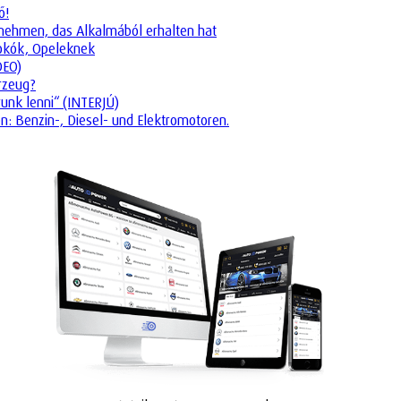
ő!
ternehmen, das Alkalmából erhalten hat
tokók, Opeleknek
DEO)
rzeug?
runk lenni“ (INTERJÚ)
n: Benzin-, Diesel- und Elektromotoren.