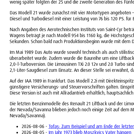
wenig später folgten der 25 und die zweite Generation des Fünfe
Das Modell 21 wurde zunächst mit vier Motortypen angeboten – 
Diesel und Turbodiesel mit einer Leistung von 76 bis 120 PS. für
Nach Angaben des Aerotechnischen Instituts von Saint-Cyr beträ
Wagens beträgt je nach Modell 954 bis 1160 kg, die Höchstgesch
Sekunden. Schon bald nach Produktionsbeginn wurde mit dem Dr
Im Mai 1989 Das Auto wurde sowohl technisch als auch stilistisc
überarbeitet wurde. Zudem wurde die Baureihe um eine Liftback-
2,0-l-Turboversion. Die Limousinen TXi 2.0 12v und 2.0 Turbo si
2,1-Liter-Saugdiesel zum Einsatz. An dieser Stelle sei erwähnt,
Auf der IAA 1989 in Frankfurt. Das Modell 2.2i mit Direkteinsp
günstigere Versicherungs- und Steuervorschriften galten. Einsp
Diese Version ist auch mit Allradantrieb erhältlich, hauptsächl
Die letzten Benzinmodelle des Renault 21 Liftback und der Li
der Nevada/Savanna blieben jedoch noch einige Zeit auf dem Ma
Nevada/Savanna).
2026-08-06 -
Tofaş: Zum Beispiel und am Ende der letzte
2026-08-05 -
Im Jahr 1973 blieb Moszkvics Vater hängen