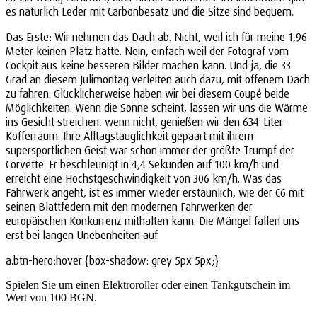
es natürlich Leder mit Carbonbesatz und die Sitze sind bequem.
Das Erste: Wir nehmen das Dach ab. Nicht, weil ich für meine 1,96
Meter keinen Platz hätte. Nein, einfach weil der Fotograf vom
Cockpit aus keine besseren Bilder machen kann. Und ja, die 33
Grad an diesem Julimontag verleiten auch dazu, mit offenem Dach
zu fahren. Glücklicherweise haben wir bei diesem Coupé beide
Möglichkeiten. Wenn die Sonne scheint, lassen wir uns die Wärme
ins Gesicht streichen, wenn nicht, genießen wir den 634-Liter-
Kofferraum. Ihre Alltagstauglichkeit gepaart mit ihrem
supersportlichen Geist war schon immer der größte Trumpf der
Corvette. Er beschleunigt in 4,4 Sekunden auf 100 km/h und
erreicht eine Höchstgeschwindigkeit von 306 km/h. Was das
Fahrwerk angeht, ist es immer wieder erstaunlich, wie der C6 mit
seinen Blattfedern mit den modernen Fahrwerken der
europäischen Konkurrenz mithalten kann. Die Mängel fallen uns
erst bei langen Unebenheiten auf.
a.btn-hero:hover {box-shadow: grey 5px 5px;}
Spielen Sie um einen Elektroroller oder einen Tankgutschein im
Wert von 100 BGN.