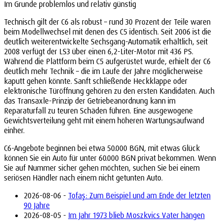
Im Grunde problemlos und relativ günstig
Technisch gilt der C6 als robust – rund 30 Prozent der Teile waren
beim Modellwechsel mit denen des C5 identisch. Seit 2006 ist die
deutlich weiterentwickelte Sechsgang-Automatik erhältlich, seit
2008 verfügt der LS3 über einen 6,2-Liter-Motor mit 436 PS.
Während die Plattform beim C5 aufgerüstet wurde, erhielt der C6
deutlich mehr Technik – die im Laufe der Jahre möglicherweise
kaputt gehen könnte. Sanft schließende Heckklappe oder
elektronische Türöffnung gehören zu den ersten Kandidaten. Auch
das Transaxle-Prinzip der Getriebeanordnung kann im
Reparaturfall zu teuren Schäden führen. Eine ausgewogene
Gewichtsverteilung geht mit einem höheren Wartungsaufwand
einher.
C6-Angebote beginnen bei etwa 50.000 BGN, mit etwas Glück
können Sie ein Auto für unter 60.000 BGN privat bekommen. Wenn
Sie auf Nummer sicher gehen möchten, suchen Sie bei einem
seriösen Händler nach einem nicht getunten Auto.
2026-08-06 -
Tofaş: Zum Beispiel und am Ende der letzten
90 Jahre
2026-08-05 -
Im Jahr 1973 blieb Moszkvics Vater hängen