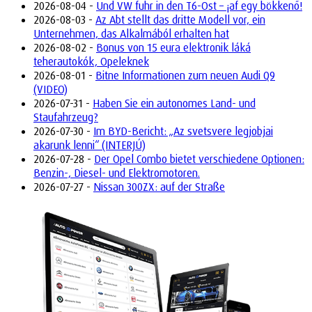
2026-08-04 -
Und VW fuhr in den T6-Ost – ¡af egy bökkenő!
2026-08-03 -
Az Abt stellt das dritte Modell vor, ein
Unternehmen, das Alkalmából erhalten hat
2026-08-02 -
Bonus von 15 eura elektronik láká
teherautokók, Opeleknek
2026-08-01 -
Bitne Informationen zum neuen Audi Q9
(VIDEO)
2026-07-31 -
Haben Sie ein autonomes Land- und
Staufahrzeug?
2026-07-30 -
Im BYD-Bericht: „Az svetsvere legjobjai
akarunk lenni“ (INTERJÚ)
2026-07-28 -
Der Opel Combo bietet verschiedene Optionen:
Benzin-, Diesel- und Elektromotoren.
2026-07-27 -
Nissan 300ZX: auf der Straße