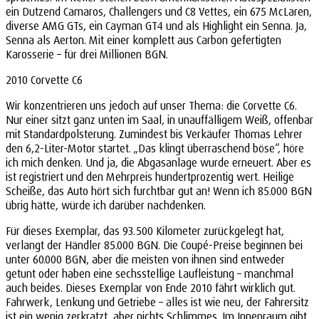
ein Dutzend Camaros, Challengers und C8 Vettes, ein 675 McLaren,
diverse AMG GTs, ein Cayman GT4 und als Highlight ein Senna. Ja,
Senna als Aerton. Mit einer komplett aus Carbon gefertigten
Karosserie – für drei Millionen BGN.
2010 Corvette C6
Wir konzentrieren uns jedoch auf unser Thema: die Corvette C6.
Nur einer sitzt ganz unten im Saal, in unauffälligem Weiß, offenbar
mit Standardpolsterung. Zumindest bis Verkäufer Thomas Lehrer
den 6,2-Liter-Motor startet. „Das klingt überraschend böse“, höre
ich mich denken. Und ja, die Abgasanlage wurde erneuert. Aber es
ist registriert und den Mehrpreis hundertprozentig wert. Heilige
Scheiße, das Auto hört sich furchtbar gut an! Wenn ich 85.000 BGN
übrig hätte, würde ich darüber nachdenken.
Für dieses Exemplar, das 93.500 Kilometer zurückgelegt hat,
verlangt der Händler 85.000 BGN. Die Coupé-Preise beginnen bei
unter 60.000 BGN, aber die meisten von ihnen sind entweder
getunt oder haben eine sechsstellige Laufleistung – manchmal
auch beides. Dieses Exemplar von Ende 2010 fährt wirklich gut.
Fahrwerk, Lenkung und Getriebe – alles ist wie neu, der Fahrersitz
ist ein wenig zerkratzt, aber nichts Schlimmes. Im Innenraum gibt