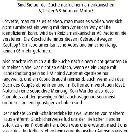
Sind Sie auf der Suche nach einem amerikanischen
6,2-Liter-V8-Auto mit Motor?
Corvette, man muss es erleben, man muss es wollen. Wer sich
nicht zumindest ein wenig mit dem American Way of Life
identifizieren kann, wird den Reiz amerikanischer V8-Motoren nie
verstehen. Die Geschichte hinter diesem Gebrauchtwagen-
Kauftipp? Ich liebe amerikanische Autos und bin schon lange
keinen C6 mehr gefahren.
Also machte ich mich auf die Suche nach einem nicht getunten C6
in meiner Nähe. Gar nicht so einfach, wenn es ein Coupé mit
Handschaltung sein soll. Mir sind Automatikgetriebe nur
langweilig, und ein Cabrio braucht niemand, auch wenn sich das
Dach des Coupés abnehmen und im Kofferraum verstauen lässt.
Natürlich eine subjektive Meinung. Kein Wunder also, dass
Cabriolets auf den jeweiligen Gebrauchtwagenbörsen meist
mehrere Tausend günstiger zu haben sind.
Der nächste C6 mit Schaltgetriebe ist zwei Stunden von meinem
Haus entfernt. Glücklicherweise lud uns der Hielscher-Händler
sofort zu einer Probefahrt ein. Doch was uns erwartet, macht uns
sprachlos. Im Keller stehen beim amerikanischen Autospezialisten