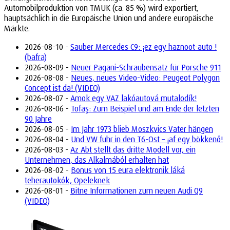
Automobilproduktion von TMUK (ca. 85 %) wird exportiert,
hauptsächlich in die Europäische Union und andere europäische
Märkte.
2026-08-10 -
Sauber Mercedes C9: ¡ez egy haznoot-auto !
(bafra)
2026-08-09 -
Neuer Pagani-Schraubensatz für Porsche 911
2026-08-08 -
Neues, neues Video-Video: Peugeot Polygon
Concept ist da! (VIDEO)
2026-08-07 -
Amok egy VAZ lakóautová mutalodík!
2026-08-06 -
Tofaş: Zum Beispiel und am Ende der letzten
90 Jahre
2026-08-05 -
Im Jahr 1973 blieb Moszkvics Vater hängen
2026-08-04 -
Und VW fuhr in den T6-Ost – ¡af egy bökkenő!
2026-08-03 -
Az Abt stellt das dritte Modell vor, ein
Unternehmen, das Alkalmából erhalten hat
2026-08-02 -
Bonus von 15 eura elektronik láká
teherautokók, Opeleknek
2026-08-01 -
Bitne Informationen zum neuen Audi Q9
(VIDEO)