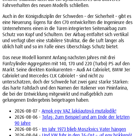
Fahrverhalten des neuen Modells schließen.
Auch in der Königsdisziplin der Schweden – der Sicherheit – gibt es
eine Neuerung. Eigens für den C70 entwickelten die Ingenieure des
Unternehmens einen in die Türen integrierten Seitenairbag zum
Schutz von Kopf und Schultern. Der Airbag entfaltet sich vertikal
und verfügt über eine stabilere Struktur, die die Luft länger als
üblich hält und so im Falle eines Überschlags Schutz bietet.
Das neue Modell kommt Anfang nächsten Jahres mit drei
Fünfzylinder-Aggregaten mit 140, 170 und 220 (Turbo) PS auf den
Markt. Seine direkten Konkurrenten – Audi A4 Cabriolet, BMW 3er
Cabriolet und Mercedes CLK Cabriolet – sind nicht zu
unterschätzen, doch der Schwede hat zwei ganz starke Stärken:
das harte Faltdach und den Namen der Italiener von Pininfarina,
die bei der Entwicklung mitgewirkt und maßgeblich zum
gelungenen Endergebnis beigetragen haben.
2026-08-07 -
Amok egy VAZ lakóautová mutalodík!
2026-08-06 -
Tofaş: Zum Beispiel und am Ende der letzten
90 Jahre
2026-08-05 -
Im Jahr 1973 blieb Moszkvics Vater hängen
2026-08-04 -
Und VW fuhr in den T6-Ost – ¡af egy bökkenő!