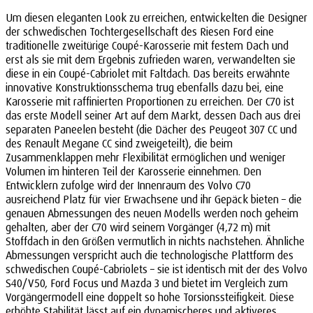
Um diesen eleganten Look zu erreichen, entwickelten die Designer
der schwedischen Tochtergesellschaft des Riesen Ford eine
traditionelle zweitürige Coupé-Karosserie mit festem Dach und
erst als sie mit dem Ergebnis zufrieden waren, verwandelten sie
diese in ein Coupé-Cabriolet mit Faltdach. Das bereits erwähnte
innovative Konstruktionsschema trug ebenfalls dazu bei, eine
Karosserie mit raffinierten Proportionen zu erreichen. Der C70 ist
das erste Modell seiner Art auf dem Markt, dessen Dach aus drei
separaten Paneelen besteht (die Dächer des Peugeot 307 CC und
des Renault Megane CC sind zweigeteilt), die beim
Zusammenklappen mehr Flexibilität ermöglichen und weniger
Volumen im hinteren Teil der Karosserie einnehmen. Den
Entwicklern zufolge wird der Innenraum des Volvo C70
ausreichend Platz für vier Erwachsene und ihr Gepäck bieten – die
genauen Abmessungen des neuen Modells werden noch geheim
gehalten, aber der C70 wird seinem Vorgänger (4,72 m) mit
Stoffdach in den Größen vermutlich in nichts nachstehen. Ähnliche
Abmessungen verspricht auch die technologische Plattform des
schwedischen Coupé-Cabriolets – sie ist identisch mit der des Volvo
S40/V50, Ford Focus und Mazda 3 und bietet im Vergleich zum
Vorgängermodell eine doppelt so hohe Torsionssteifigkeit. Diese
erhöhte Stabilität lässt auf ein dynamischeres und aktiveres