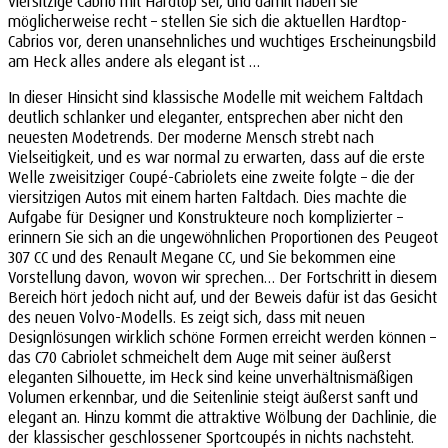
viersitzige Cabrio mit Hardtop sei, und damit haben sie
möglicherweise recht – stellen Sie sich die aktuellen Hardtop-
Cabrios vor, deren unansehnliches und wuchtiges Erscheinungsbild
am Heck alles andere als elegant ist …
In dieser Hinsicht sind klassische Modelle mit weichem Faltdach
deutlich schlanker und eleganter, entsprechen aber nicht den
neuesten Modetrends. Der moderne Mensch strebt nach
Vielseitigkeit, und es war normal zu erwarten, dass auf die erste
Welle zweisitziger Coupé-Cabriolets eine zweite folgte – die der
viersitzigen Autos mit einem harten Faltdach. Dies machte die
Aufgabe für Designer und Konstrukteure noch komplizierter –
erinnern Sie sich an die ungewöhnlichen Proportionen des Peugeot
307 CC und des Renault Megane CC, und Sie bekommen eine
Vorstellung davon, wovon wir sprechen… Der Fortschritt in diesem
Bereich hört jedoch nicht auf, und der Beweis dafür ist das Gesicht
des neuen Volvo-Modells. Es zeigt sich, dass mit neuen
Designlösungen wirklich schöne Formen erreicht werden können –
das C70 Cabriolet schmeichelt dem Auge mit seiner äußerst
eleganten Silhouette, im Heck sind keine unverhältnismäßigen
Volumen erkennbar, und die Seitenlinie steigt äußerst sanft und
elegant an. Hinzu kommt die attraktive Wölbung der Dachlinie, die
der klassischer geschlossener Sportcoupés in nichts nachsteht.