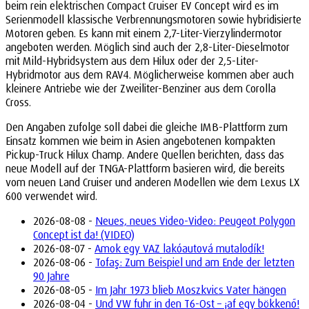
beim rein elektrischen Compact Cruiser EV Concept wird es im
Serienmodell klassische Verbrennungsmotoren sowie hybridisierte
Motoren geben. Es kann mit einem 2,7-Liter-Vierzylindermotor
angeboten werden. Möglich sind auch der 2,8-Liter-Dieselmotor
mit Mild-Hybridsystem aus dem Hilux oder der 2,5-Liter-
Hybridmotor aus dem RAV4. Möglicherweise kommen aber auch
kleinere Antriebe wie der Zweiliter-Benziner aus dem Corolla
Cross.
Den Angaben zufolge soll dabei die gleiche IMB-Plattform zum
Einsatz kommen wie beim in Asien angebotenen kompakten
Pickup-Truck Hilux Champ. Andere Quellen berichten, dass das
neue Modell auf der TNGA-Plattform basieren wird, die bereits
vom neuen Land Cruiser und anderen Modellen wie dem Lexus LX
600 verwendet wird.
2026-08-08 -
Neues, neues Video-Video: Peugeot Polygon
Concept ist da! (VIDEO)
2026-08-07 -
Amok egy VAZ lakóautová mutalodík!
2026-08-06 -
Tofaş: Zum Beispiel und am Ende der letzten
90 Jahre
2026-08-05 -
Im Jahr 1973 blieb Moszkvics Vater hängen
2026-08-04 -
Und VW fuhr in den T6-Ost – ¡af egy bökkenő!