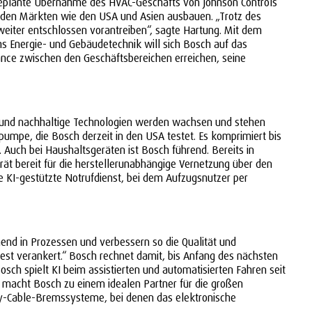
 geplante Übernahme des HVAC-Geschäfts von Johnson Controls
benden Märkten wie den USA und Asien ausbauen. „Trotz des
eiter entschlossen vorantreiben“, sagte Hartung. Mit dem
s Energie- und Gebäudetechnik will sich Bosch auf das
nce zwischen den Geschäftsbereichen erreichen, seine
ff und nachhaltige Technologien werden wachsen und stehen
pumpe, die Bosch derzeit in den USA testet. Es komprimiert bis
 Auch bei Haushaltsgeräten ist Bosch führend. Bereits in
ät bereit für die herstellerunabhängige Vernetzung über den
ue KI-gestützte Notrufdienst, bei dem Aufzugsnutzer per
mend in Prozessen und verbessern so die Qualität und
fest verankert.“ Bosch rechnet damit, bis Anfang des nächsten
osch spielt KI beim assistierten und automatisierten Fahren seit
as macht Bosch zu einem idealen Partner für die großen
by-Cable-Bremssysteme, bei denen das elektronische