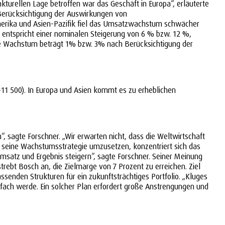
kturellen Lage betroffen war das Geschäft in Europa“, erläuterte
 Berücksichtigung der Auswirkungen von
merika und Asien-Pazifik fiel das Umsatzwachstum schwächer
s entspricht einer nominalen Steigerung von 6 % bzw. 12 %,
ale Wachstum beträgt 1% bzw. 3% nach Berücksichtigung der
-11 500). In Europa und Asien kommt es zu erheblichen
 sagte Forschner. „Wir erwarten nicht, dass die Weltwirtschaft
m seine Wachstumsstrategie umzusetzen, konzentriert sich das
msatz und Ergebnis steigern“, sagte Forschner. Seiner Meinung
bt Bosch an, die Zielmarge von 7 Prozent zu erreichen. Ziel
ssenden Strukturen für ein zukunftsträchtiges Portfolio. „Kluges
nfach werde. Ein solcher Plan erfordert große Anstrengungen und