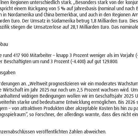
lnen Regionen unterschiedlich stark. „Besonders stark von der konjun
entspricht einem Rückgang von 5 % auf Jahresbasis (nominal und nach
en in Nordamerika und China bemerkbar, und auch in den Regionen A
arden Euro. Der Umsatz in Südamerika betrug 1,8 Milliarden Euro. Die
azifik stiegen die Umsatzerlöse auf 28,1 Milliarden Euro. Das nomin
bbau
rund 417 900 Mitarbeiter – knapp 3 Prozent weniger als im Vorjahr (
r Beschäftigten um rund 3 Prozent (-4.400) auf gut 129.800.
Ausgaben
rderungen an. „Weltweit prognostizieren wir ein moderates Wachstum“,
die Wirtschaft im Jahr 2025 nur noch um 2,5 Prozent wachsen wird. U
r anhaltend widrigen Bedingungen wollen wir im Geschäftsjahr 2025 U
erhin starke und bedeutsame Entwicklung ermöglichen. Bis 2026 stre
gern – von attraktiven Produkten über akzeptable Kosten bis hin zu pa
sspielraum“, so Forschner, der allerdings warnte, dass dies nicht ei
nzernabschlüssen veröffentlichten Zahlen abweichen.