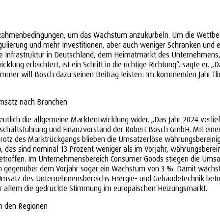
 Rahmenbedingungen, um das Wachstum anzukurbeln. Um die Wettbewer
ierung und mehr Investitionen, aber auch weniger Schranken und eine
 die Infrastruktur in Deutschland, dem Heimatmarkt des Unternehmen
klung erleichtert, ist ein Schritt in die richtige Richtung“, sagte er
 immer will Bosch dazu seinen Beitrag leisten: Im kommenden Jahr fl
Umsatz nach Branchen
lich die allgemeine Marktentwicklung wider. „Das Jahr 2024 verlief
eschäftsführung und Finanzvorstand der Robert Bosch GmbH. Mit eine
Trotz des Marktrückgangs blieben die Umsatzerlöse währungsbereinig
ro, das sind nominal 13 Prozent weniger als im Vorjahr, währungsber
etroffen. Im Unternehmensbereich Consumer Goods stiegen die Umsatz
ich gegenüber dem Vorjahr sogar ein Wachstum von 3 %. Damit wächs
satz des Unternehmensbereichs Energie- und Gebäudetechnik betrug 7
or allem die gedrückte Stimmung im europäischen Heizungsmarkt.
n den Regionen