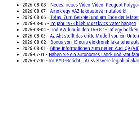
2026-08-08 -
Neues, neues Video-Video: Peugeot Polygon 
2026-08-07 -
Amok egy VAZ lakóautová mutalodík!
2026-08-06 -
Tofaş: Zum Beispiel und am Ende der letzte
2026-08-05 -
Im Jahr 1973 blieb Moszkvics Vater hängen
2026-08-04 -
Und VW fuhr in den T6-Ost – ¡af egy bökken
2026-08-03 -
Az Abt stellt das dritte Modell vor, ein Un
2026-08-02 -
Bonus von 15 eura elektronik láká teherau
2026-08-01 -
Bitne Informationen zum neuen Audi Q9 (VI
2026-07-31 -
Haben Sie ein autonomes Land- und Staufah
2026-07-30 -
Im BYD-Bericht: „Az svetsvere legjobjai aka