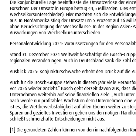
Die konjunkturelle Lage beeinflusste die Umsatzerlöse der einze
Forschner. Der Umsatz in Europa betrug 44,5 Milliarden. Dies 
Wechselkursunterschieden). Hier machten sich die Entwicklung
aus. In Nordamerika stieg der Umsatz um 5 Prozent auf 16 Milli
ohne Berücksichtigung der Wechselkurse. In der Region Asien-P
Auswirkungen von Wechselkursunterschieden.
Personalentwicklung 2024: Voraussetzungen für den Personala
Stand 31. Dezember 2024 Weltweit beschäftigt die Bosch-Gruppe 
regionalen Veränderungen. Auch in Deutschland sank die Zahl de
Ausblick 2025: Konjunkturschwäche erhöht den Druck auf die 
Auch für die Bosch-Gruppe stehen in diesem Jahr viele Herausfo
vor 2026 wieder anzieht.“ Bosch geht derzeit davon aus, dass 
Unternehmen weiterhin auf seine finanziellen Ziele. „Auch unte
nach werde nur profitables Wachstum dem Unternehmen eine weit
ist es, die Wettbewerbsfähigkeit auf allen Ebenen weiter zu stei
Sparen und gezieltes Investieren geben uns den nötigen Handlung
schließt schmerzhafte Entscheidungen nicht aus.
[1] Die gerundeten Zahlen können von den in nachfolgenden Ko