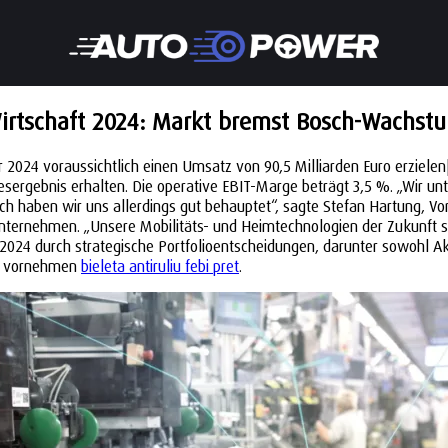
irtschaft 2024: Markt bremst Bosch-Wachst
r 2024 voraussichtlich einen Umsatz von 90,5 Milliarden Euro erziele
resergebnis erhalten. Die operative EBIT-Marge beträgt 3,5 %. „Wir 
ich haben wir uns allerdings gut behauptet“, sagte Stefan Hartung, 
 Unternehmen. „Unsere Mobilitäts- und Heimtechnologien der Zukunft s
 durch strategische Portfolioentscheidungen, darunter sowohl Akqui
en vornehmen
bieleta antiruliu febi pret
.