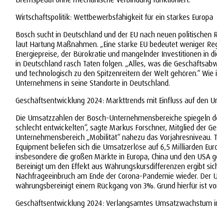
Wirtschaftspolitik: Wettbewerbsfähigkeit für ein starkes Europa
Bosch sucht in Deutschland und der EU nach neuen politischen
laut Hartung Maßnahmen. „Eine starke EU bedeutet weniger Regul
Energiepreise, der Bürokratie und mangelnder Investitionen in
in Deutschland rasch Taten folgen. „Alles, was die Geschäftsabwic
und technologisch zu den Spitzenreitern der Welt gehören.“ Wie
Unternehmens in seine Standorte in Deutschland.
Geschäftsentwicklung 2024: Markttrends mit Einfluss auf den 
Die Umsatzzahlen der Bosch-Unternehmensbereiche spiegeln deut
schlecht entwickelten“, sagte Markus Forschner, Mitglied der G
Unternehmensbereich „Mobilität“ nahezu das Vorjahresniveau. 
Equipment beliefen sich die Umsatzerlöse auf 6,5 Milliarden Eu
insbesondere die großen Märkte in Europa, China und den USA g
Bereinigt um den Effekt aus Währungskursdifferenzen ergibt s
Nachfrageeinbruch am Ende der Corona-Pandemie wieder. Der Um
währungsbereinigt einem Rückgang von 3%. Grund hierfür ist v
Geschäftsentwicklung 2024: Verlangsamtes Umsatzwachstum i