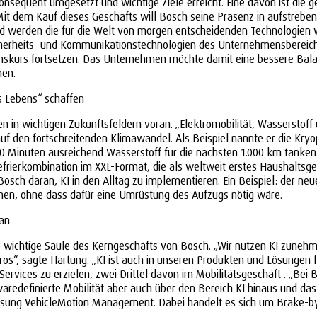
onsequent umgesetzt und wichtige Ziele erreicht. Eine davon ist die
r. Mit dem Kauf dieses Geschäfts will Bosch seine Präsenz in aufstre
 werden die für die Welt von morgen entscheidenden Technologien w
icherheits- und Kommunikationstechnologien des Unternehmensbereich
skurs fortsetzen. Das Unternehmen möchte damit eine bessere Bala
hen.
es Lebens“ schaffen
en in wichtigen Zukunftsfeldern voran. „Elektromobilität, Wassersto
uf den fortschreitenden Klimawandel. Als Beispiel nannte er die Kryo
10 Minuten ausreichend Wasserstoff für die nächsten 1.000 km tanken.
frierkombination im XXL-Format, die als weltweit erstes Haushaltsger
Bosch daran, KI in den Alltag zu implementieren. Ein Beispiel: der ne
nnen, ohne dass dafür eine Umrüstung des Aufzugs nötig wäre.
ran
ine wichtige Säule des Kerngeschäfts von Bosch. „Wir nutzen KI zuneh
ros“, sagte Hartung. „KI ist auch in unseren Produkten und Lösungen 
rvices zu erzielen, zwei Drittel davon im Mobilitätsgeschäft . „Bei B
twaredefinierte Mobilität aber auch über den Bereich KI hinaus und d
emlösung VehicleMotion Management. Dabei handelt es sich um Brake-