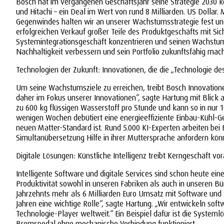
Bosch hat im vergangenen Geschäftsjahr seine Strategie 2030 k
und Hitachi – ein Deal im Wert von rund 8 Milliarden. US Dolla
Gegenwindes halten wir an unserer Wachstumsstrategie fest und
erfolgreichen Verkauf großer Teile des Produktgeschäfts mit S
Systemintegrationsgeschäft konzentrieren und seinen Wachstum
Nachhaltigkeit verbessern und sein Portfolio zukunftsfähig mac
Technologien der Zukunft: Innovationen, die die „Technologie d
Um seine Wachstumsziele zu erreichen, treibt Bosch Innovation
daher im Fokus unserer Innovationen“, sagte Hartung mit Blick a
zu 600 kg flüssigen Wasserstoff pro Stunde und kann so in nur 
wenigen Wochen debütiert eine energieeffiziente Einbau-Kühl-Ge
neuen Matter-Standard ist. Rund 5.000 KI-Experten arbeiten bei 
Simultanübersetzung Hilfe in ihrer Muttersprache anfordern kö
Digitale Lösungen: Künstliche Intelligenz treibt Kerngeschäft vo
Intelligente Software und digitale Services sind schon heute e
Produktivität sowohl in unseren Fabriken als auch in unseren Bü
Jahrzehnts mehr als 6 Milliarden Euro Umsatz mit Software und Se
Jahren eine wichtige Rolle“, sagte Hartung. „Wir entwickeln sof
Technologie-Player weltweit.“ Ein Beispiel dafür ist die Syst
Bremspedal ohne mechanische Verbindung funktioniert.