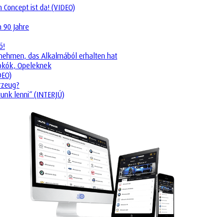
Concept ist da! (VIDEO)
n 90 Jahre
ő!
ternehmen, das Alkalmából erhalten hat
tokók, Opeleknek
DEO)
rzeug?
runk lenni“ (INTERJÚ)