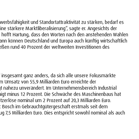
bsfähigkeit und Standortattraktivität zu stärken, bedarf es
 stärkere Marktliberalisierung“, sagte er. Angesichts der
s, hofft Hartung, dass den Worten nach den anstehenden Wahlen
. „Dann können Deutschland und Europa auch künftig wirtschaftlich
ießen rund 40 Prozent der weltweiten Investitionen des
 insgesamt ganz anders, da sich alle unsere Fokusmärkte
m Umsatz von 55,9 Milliarden Euro erreichte der
t nahezu unverändert. Im Unternehmensbereich Industrial
einigt minus 12 Prozent. Die Schwäche des Maschinenbaus hat
erlöse nominal um 2 Prozent auf 20,3 Milliarden Euro.
t Bosch im Gebrauchtgütergeschäft erstmals seit dem
,5 Milliarden Euro. Dies entspricht sowohl nominal als auch