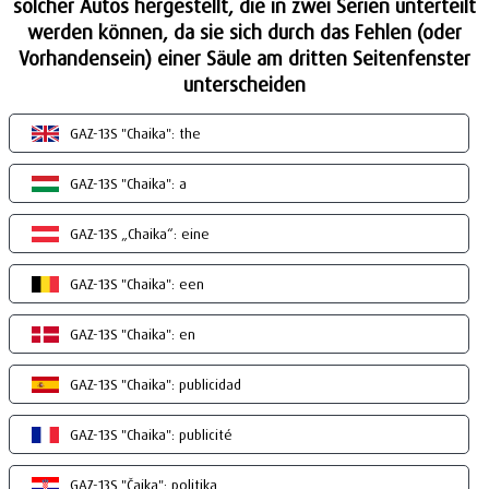
solcher Autos hergestellt, die in zwei Serien unterteilt
werden können, da sie sich durch das Fehlen (oder
Vorhandensein) einer Säule am dritten Seitenfenster
unterscheiden
GAZ-13S "Chaika": the
GAZ-13S "Chaika": a
GAZ-13S „Chaika“: eine
GAZ-13S "Chaika": een
GAZ-13S "Chaika": en
GAZ-13S "Chaika": publicidad
GAZ-13S "Chaika": publicité
GAZ-13S "Čajka": politika