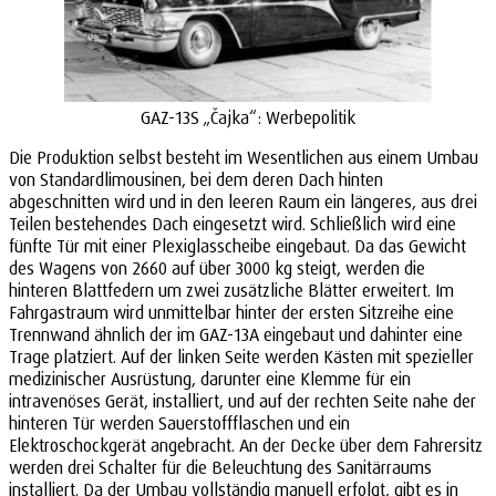
GAZ-13S „Čajka“: Werbepolitik
Die Produktion selbst besteht im Wesentlichen aus einem Umbau
von Standardlimousinen, bei dem deren Dach hinten
abgeschnitten wird und in den leeren Raum ein längeres, aus drei
Teilen bestehendes Dach eingesetzt wird. Schließlich wird eine
fünfte Tür mit einer Plexiglasscheibe eingebaut. Da das Gewicht
des Wagens von 2660 auf über 3000 kg steigt, werden die
hinteren Blattfedern um zwei zusätzliche Blätter erweitert. Im
Fahrgastraum wird unmittelbar hinter der ersten Sitzreihe eine
Trennwand ähnlich der im GAZ-13A eingebaut und dahinter eine
Trage platziert. Auf der linken Seite werden Kästen mit spezieller
medizinischer Ausrüstung, darunter eine Klemme für ein
intravenöses Gerät, installiert, und auf der rechten Seite nahe der
hinteren Tür werden Sauerstoffflaschen und ein
Elektroschockgerät angebracht. An der Decke über dem Fahrersitz
werden drei Schalter für die Beleuchtung des Sanitärraums
installiert. Da der Umbau vollständig manuell erfolgt, gibt es in