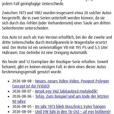
jedem Fall geringfügige Unterschiede.
Zwischen 1973 und 1982 wurden insgesamt etwa 20 solcher Autos
hergestellt, die in zwei Serien unterteilt werden können, da sie
sich durch das Fehlen (oder Vorhandensein) einer Säule am dritten
Seitenfenster unterscheiden.
Das Auto ist auch als Van-Version erhältlich, bei der die zweite und
dritte Seitenscheibe durch Metallpaneele in Wagenfarbe ersetzt
sind. Der Motor ist ein serienmäßiger V8 mit 195 PS und 5,5 Liter
Hubraum. Das Getriebe ist eine Dreigang-Automatik.
Bis heute sind 12 Exemplare der Boutique-Serie erhalten. Soweit
bekannt, gibt es keinen einzigen Fall, in dem eines dieser Autos
bestimmungsgemäß genutzt wurde.
2026-08-08 -
Neues, neues Video-Video: Peugeot Polygon
Concept ist da! (VIDEO)
2026-08-07 -
Amok egy VAZ lakóautová mutalodík!
2026-08-06 -
Tofaş: Zum Beispiel und am Ende der letzten
90 Jahre
2026-08-05 -
Im Jahr 1973 blieb Moszkvics Vater hängen
2026-08-04 -
Und VW fuhr in den T6-Ost – ¡af egy bökkenő!