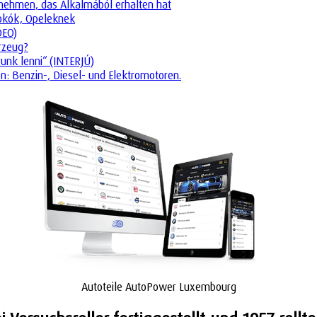
ternehmen, das Alkalmából erhalten hat
tokók, Opeleknek
DEO)
rzeug?
runk lenni“ (INTERJÚ)
n: Benzin-, Diesel- und Elektromotoren.
Autoteile AutoPower Luxembourg