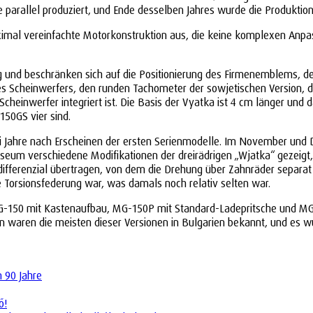
 parallel produziert, und Ende desselben Jahres wurde die Produktion
aximal vereinfachte Motorkonstruktion aus, die keine komplexen Anpa
 und beschränken sich auf die Positionierung des Firmenemblems, der
es Scheinwerfers, den runden Tachometer der sowjetischen Version, der
Scheinwerfer integriert ist. Die Basis der Vyatka ist 4 cm länger un
150GS vier sind.
ei Jahre nach Erscheinen der ersten Serienmodelle. Im November und
eum verschiedene Modifikationen der dreirädrigen „Wjatka“ gezeigt,
ifferenzial übertragen, von dem die Drehung über Zahnräder separat 
ne Torsionsfederung war, was damals noch relativ selten war.
 MG-150 mit Kastenaufbau, MG-150P mit Standard-Ladepritsche und MG-
en waren die meisten dieser Versionen in Bulgarien bekannt, und es
n 90 Jahre
ő!