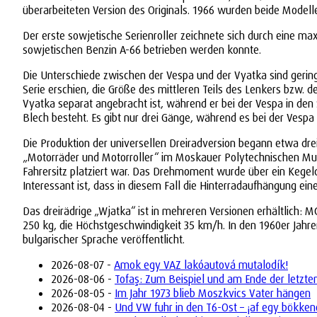
überarbeiteten Version des Originals. 1966 wurden beide Modelle
Der erste sowjetische Serienroller zeichnete sich durch eine m
sowjetischen Benzin A-66 betrieben werden konnte.
Die Unterschiede zwischen der Vespa und der Vyatka sind gering
Serie erschien, die Größe des mittleren Teils des Lenkers bzw. d
Vyatka separat angebracht ist, während er bei der Vespa in den 
Blech besteht. Es gibt nur drei Gänge, während es bei der Vespa 
Die Produktion der universellen Dreiradversion begann etwa dr
„Motorräder und Motorroller“ im Moskauer Polytechnischen Mus
Fahrersitz platziert war. Das Drehmoment wurde über ein Kegeld
Interessant ist, dass in diesem Fall die Hinterradaufhängung ei
Das dreirädrige „Wjatka“ ist in mehreren Versionen erhältlich:
250 kg, die Höchstgeschwindigkeit 35 km/h. In den 1960er Jahr
bulgarischer Sprache veröffentlicht.
2026-08-07 -
Amok egy VAZ lakóautová mutalodík!
2026-08-06 -
Tofaş: Zum Beispiel und am Ende der letzte
2026-08-05 -
Im Jahr 1973 blieb Moszkvics Vater hängen
2026-08-04 -
Und VW fuhr in den T6-Ost – ¡af egy bökken