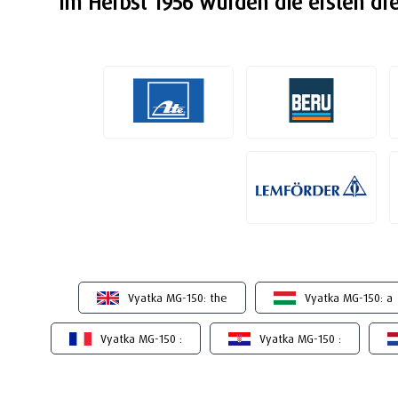
Im Herbst 1956 wurden die ersten drei
Vyatka MG-150: the
Vyatka MG-150: a
Vyatka MG-150 :
Vyatka MG-150 :