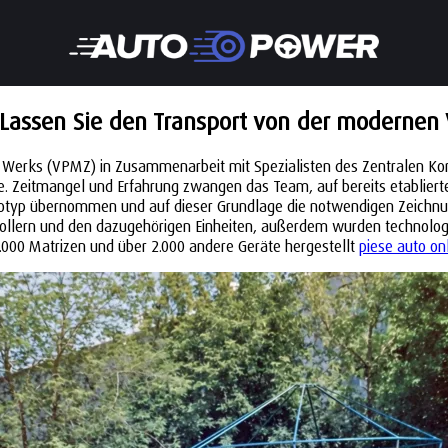
Lassen Sie den Transport von der modernen V
r Werks (VPMZ) in Zusammenarbeit mit Spezialisten des Zentralen Ko
e. Zeitmangel und Erfahrung zwangen das Team, auf bereits etabliert
typ übernommen und auf dieser Grundlage die notwendigen Zeichnunge
llern und den dazugehörigen Einheiten, außerdem wurden technologis
.000 Matrizen und über 2.000 andere Geräte hergestellt
piese auto on